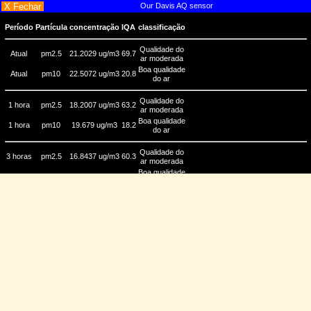
X Fechar
Our Davis AQ sensor
Período
Partícula
concentração
IQA
classificação
Qualidade do
Atual
pm2.5
21.2029 ug/m3
69.7
ar moderada
Boa qualidade
Atual
pm10
22.5072 ug/m3
20.8
do ar
Qualidade do
1 hora
pm2.5
18.2007 ug/m3
63.2
ar moderada
Boa qualidade
1 hora
pm10
19.679 ug/m3
18.2
do ar
Qualidade do
3 horas
pm2.5
16.8437 ug/m3
60.3
ar moderada
Boa qualidade
3 horas
pm10
18.2489 ug/m3
16.9
do ar
24
Qualidade do
pm2.5
19.751 ug/m3
66.6
horas
ar moderada
24
Boa qualidade
pm10
21.2378 ug/m3
19.7
horas
do ar
Os efeitos na saúde devem ser
classificação
IQA
pm10
pm2.5
baseados apenas em valores médios
de 24 horas.
Boa
A qualidade do ar é considerada
3
3