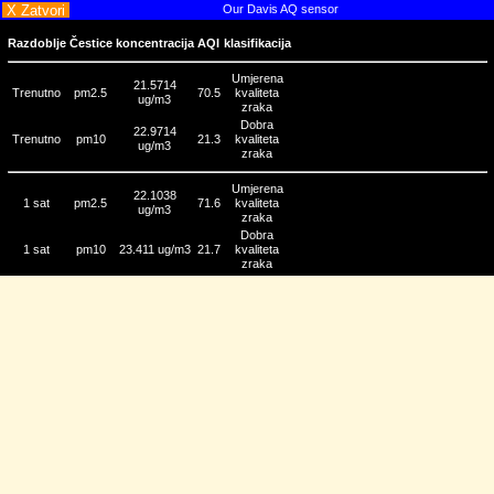
X Zatvori
Our Davis AQ sensor
Razdoblje
Čestice
koncentracija
AQI
klasifikacija
Umjerena
21.5714
Trenutno
pm2.5
70.5
kvaliteta
ug/m3
zraka
Dobra
22.9714
Trenutno
pm10
21.3
kvaliteta
ug/m3
zraka
Umjerena
22.1038
1 sat
pm2.5
71.6
kvaliteta
ug/m3
zraka
Dobra
1 sat
pm10
23.411 ug/m3
21.7
kvaliteta
zraka
Umjerena
19.5575
3 sata
pm2.5
66.1
kvaliteta
ug/m3
zraka
Dobra
20.6702
3 sata
pm10
19.1
kvaliteta
ug/m3
zraka
Umjerena
16.2455
24 sata
pm2.5
59.1
kvaliteta
ug/m3
zraka
Dobra
17.0974
24 sata
pm10
15.8
kvaliteta
ug/m3
zraka